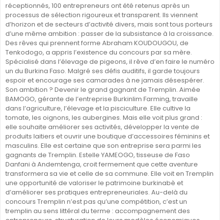
réceptionnés, 100 entrepreneurs ont été retenus après un
processus de sélection rigoureux et transparent. Ils viennent
d’horizon et de secteurs d’activité divers, mais sont tous porteurs
d’une même ambition : passer de la subsistance à la croissance.
Des rêves qui prennent forme Abraham KOUDOUGOU, de
Tenkodogo, a appris l’existence du concours par sa mère.
Spécialisé dans l’élevage de pigeons, il rêve d’en faire le numéro
un du Burkina Faso. Malgré ses défis auditifs, il garde toujours
espoir et encourage ses camarades à ne jamais désespérer.
Son ambition ? Devenir le grand gagnant de Tremplin. Aimée
BAMOGO, gérante de l’entreprise Burkinlim Farming, travaille
dans l’agriculture, l’élevage et la pisciculture. Elle cultive la
tomate, les oignons, les aubergines. Mais elle voit plus grand :
elle souhaite améliorer ses activités, développer la vente de
produits laitiers et ouvrir une boutique d’accessoires féminins et
masculins. Elle est certaine que son entreprise sera parmi les
gagnants de Tremplin. Estelle YAMEOGO, tisseuse de Faso
Danfani à Andemtenga, croit fermement que cette aventure
transformera sa vie et celle de sa commune. Elle voit en Tremplin
une opportunité de valoriser le patrimoine burkinabè et
d’améliorer ses pratiques entrepreneuriales. Au-delà du
concours Tremplin n’est pas qu’une compétition, c’est un
tremplin au sens littéral du terme : accompagnement des