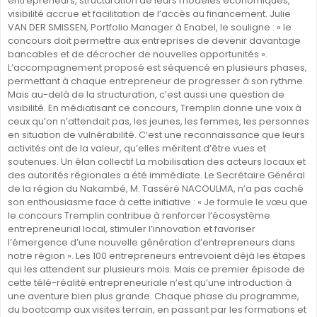
entrepreneurs, structuration de leurs modèles économiques,
visibilité accrue et facilitation de l’accès au financement. Julie
VAN DER SMISSEN, Portfolio Manager à Enabel, le souligne : « le
concours doit permettre aux entreprises de devenir davantage
bancables et de décrocher de nouvelles opportunités ».
L’accompagnement proposé est séquencé en plusieurs phases,
permettant à chaque entrepreneur de progresser à son rythme.
Mais au-delà de la structuration, c’est aussi une question de
visibilité. En médiatisant ce concours, Tremplin donne une voix à
ceux qu’on n’attendait pas, les jeunes, les femmes, les personnes
en situation de vulnérabilité. C’est une reconnaissance que leurs
activités ont de la valeur, qu’elles méritent d’être vues et
soutenues. Un élan collectif La mobilisation des acteurs locaux et
des autorités régionales a été immédiate. Le Secrétaire Général
de la région du Nakambé, M. Tasséré NACOULMA, n’a pas caché
son enthousiasme face à cette initiative : « Je formule le vœu que
le concours Tremplin contribue à renforcer l’écosystème
entrepreneurial local, stimuler l’innovation et favoriser
l’émergence d’une nouvelle génération d’entrepreneurs dans
notre région ». Les 100 entrepreneurs entrevoient déjà les étapes
qui les attendent sur plusieurs mois. Mais ce premier épisode de
cette télé-réalité entrepreneuriale n’est qu’une introduction à
une aventure bien plus grande. Chaque phase du programme,
du bootcamp aux visites terrain, en passant par les formations et