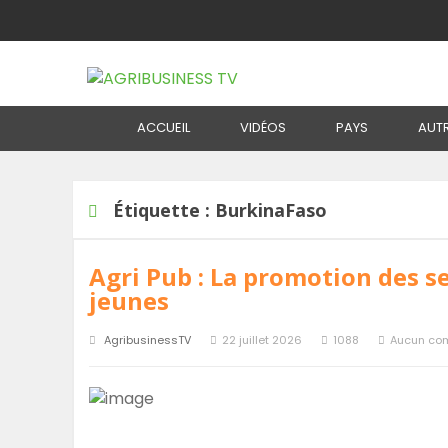
Home
Étiquette :
BurkinaFaso
ACCUEIL
VIDÉOS
PAYS
AUT
Étiquette :
BurkinaFaso
Agri Pub : La promotion des se
jeunes
AgribusinessTV
22 juillet 2026
1088
Aucun co