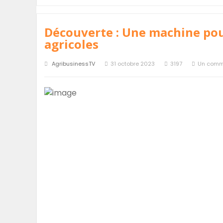
Découverte : Une machine pou
agricoles
AgribusinessTV
31 octobre 2023
3197
Un comm