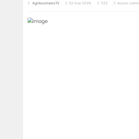
AgribusinessTV
22 mai 2026
1132
Aucun comm