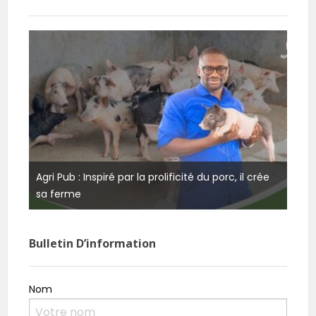
Agri Pub : Inspiré par la prolificité du porc, il crée
Burk
sa ferme
rési
Bulletin D’information
Nom