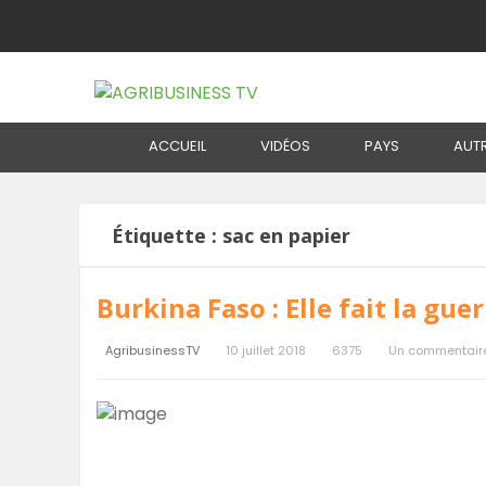
Home
Étiquette :
sac en papier
ACCUEIL
VIDÉOS
PAYS
AUT
Étiquette :
sac en papier
Burkina Faso : Elle fait la gu
AgribusinessTV
10 juillet 2018
6375
Un commentair