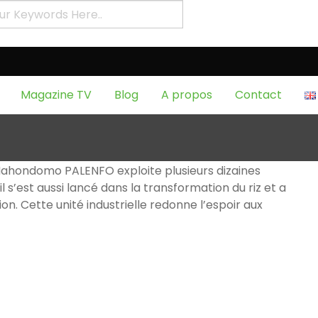
S
Magazine TV
Blog
A propos
Contact
actuelle
res
Nahondomo PALENFO exploite plusieurs dizaines
l s’est aussi lancé dans la transformation du riz et a
gion. Cette unité industrielle redonne l’espoir aux