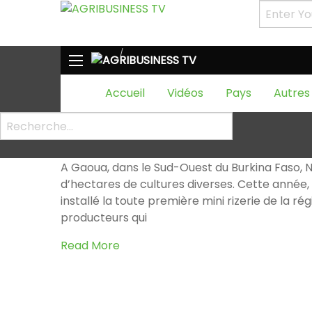
HOME
Étiquette :
ProCIV
Étiquette :
ProCIV
Accueil
Vidéos
Pays
Autres
Un modèle d’agriculture contr
AgribusinessTV
23 juin 2017
9654
6 commentai
A Gaoua, dans le Sud-Ouest du Burkina Faso, 
d’hectares de cultures diverses. Cette année, i
installé la toute première mini rizerie de la ré
producteurs qui
Read More