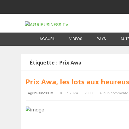
Home
Étiquette :
Prix Awa
ACCUEIL
VIDÉOS
PAYS
AUT
Étiquette :
Prix Awa
Prix Awa, les lots aux heureu
AgribusinessTV
8 juin 2024
2893
Aucun commentai