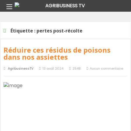
Home
Étiquette :
pertes post-récolte
Étiquette :
pertes post-récolte
Réduire ces résidus de poisons
dans nos assiettes
AgribusinessTV
13 août 2024
2548
Aucun commentaire