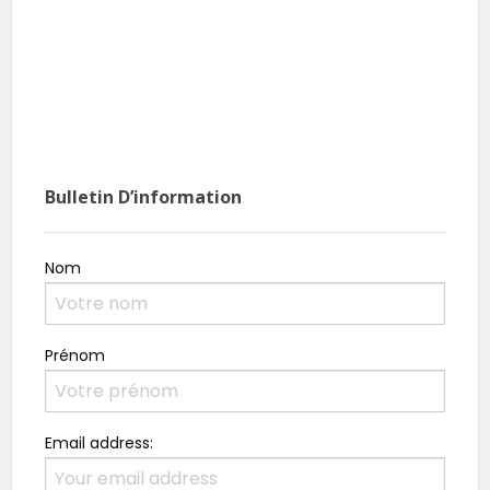
Burk
rési
Bulletin D’information
Nom
Prénom
Email address: