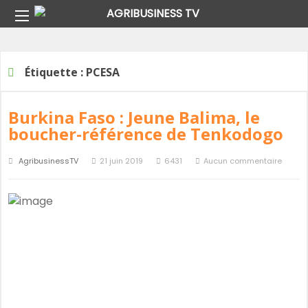
Home
Étiquette :
PCESA
Étiquette :
PCESA
Burkina Faso : Jeune Balima, le
boucher-référence de Tenkodogo
AgribusinessTV
21 juin 2019
6431
Aucun commentaire