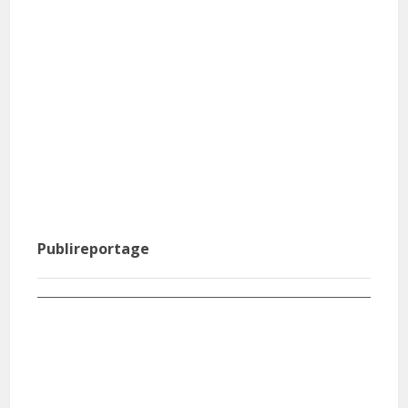
Publireportage
Agri Pub : Inspiré par la prolificité du porc, il crée
sa ferme