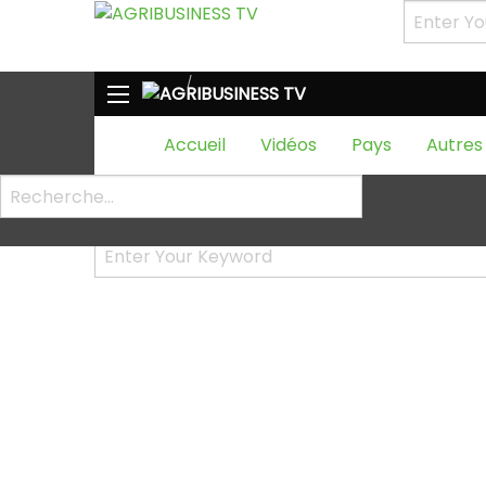
HOME
Étiquette :
onion
Accueil
Vidéos
Pays
Autres
Oops, Post Not Found!
Uh Oh. Something is missing. Try double checki