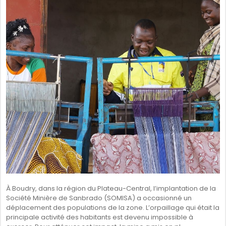
SÉNÉGAL
GHANA
ÎLE MAURICE
GUINÉE
À Boudry, dans la région du Plateau-Central, l’implantation de la
Société Minière de Sanbrado (SOMISA) a occasionné un
déplacement des populations de la zone. L’orpaillage qui était la
principale activité des habitants est devenu impossible à