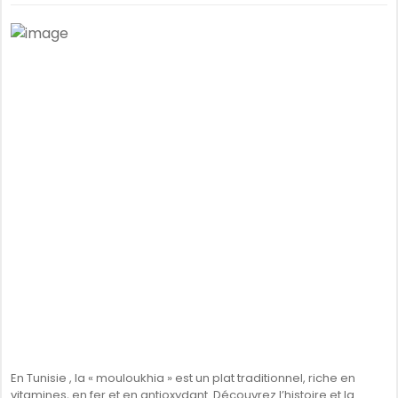
En Tunisie , la « mouloukhia » est un plat traditionnel, riche en
vitamines, en fer et en antioxydant. Découvrez l’histoire et la