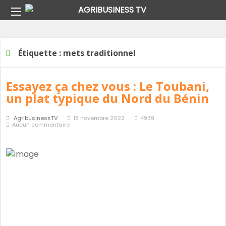
Home
Étiquette :
mets traditionnel
Étiquette :
mets traditionnel
Essayez ça chez vous : Le Toubani,
un plat typique du Nord du Bénin
AgribusinessTV
18 novembre 2022
4939
Aucun commentaire