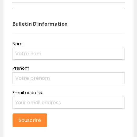
sa ferme
rési
Bulletin D’information
Nom
Prénom
Email address: