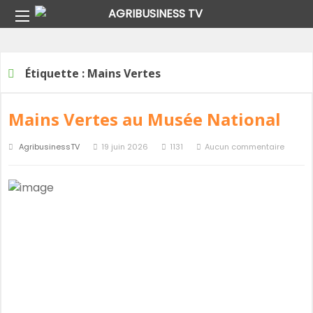
Home
Étiquette :
Mains Vertes
Étiquette :
Mains Vertes
Mains Vertes au Musée National
AgribusinessTV
19 juin 2026
1131
Aucun commentaire