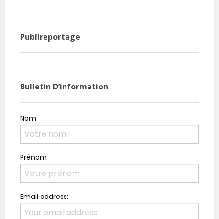
Publireportage
Agri Pub : Inspiré par la prolificité du porc, il crée
Burk
sa ferme
rési
Bulletin D’information
Nom
Prénom
Email address: