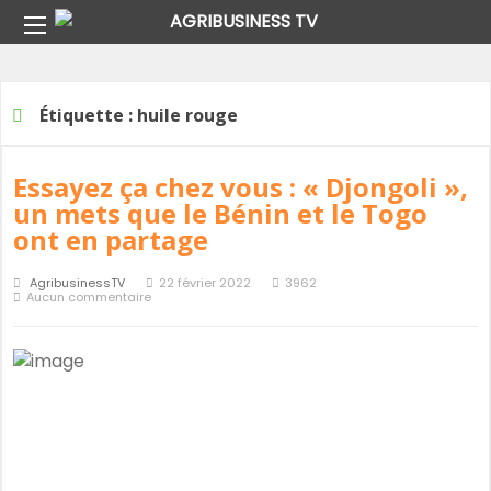
Home
Étiquette :
huile rouge
Étiquette :
huile rouge
Essayez ça chez vous : « Djongoli »,
un mets que le Bénin et le Togo
ont en partage
AgribusinessTV
22 février 2022
3962
Aucun commentaire