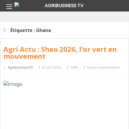
Home
Étiquette :
Ghana
Étiquette :
Ghana
Agri Actu : Shea 2026, l’or vert en
mouvement
AgribusinessTV
10 juin 2026
1098
Aucun commentaire