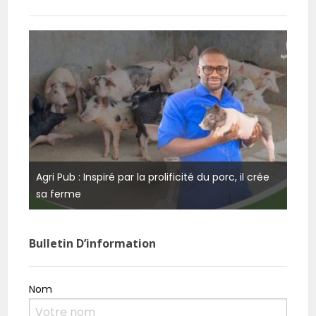
Agri Pub : Inspiré par la prolificité du porc, il crée
Burk
sa ferme
rési
Bulletin D’information
Nom