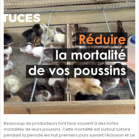
SÉNÉGAL
GHANA
ÎLE MAURICE
GUINÉE
Beaucoup de producteurs font face souvent à des fortes
mortalités de leurs poussins. Cette mortalité est surtout notoire
pendant la période les huit premiers jours suivant l’éclosion et ce