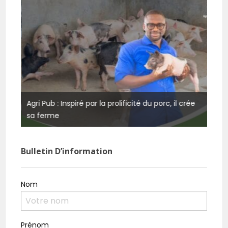
Agri Pub : Inspiré par la prolificité du porc, il crée
Burk
sa ferme
rési
Bulletin D’information
Nom
Prénom