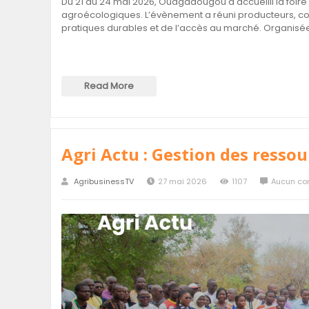
Du 21 au 24 mai 2026, Ouagadougou a accueilli la foire 
agroécologiques. L’évènement a réuni producteurs, co
pratiques durables et de l’accès au marché. Organisée 
Read More
Agri Actu : Gestion des resso
Burkina Faso : Ce p
AgribusinessTV
27 mai 2026
1107
Aucun co
fermiers