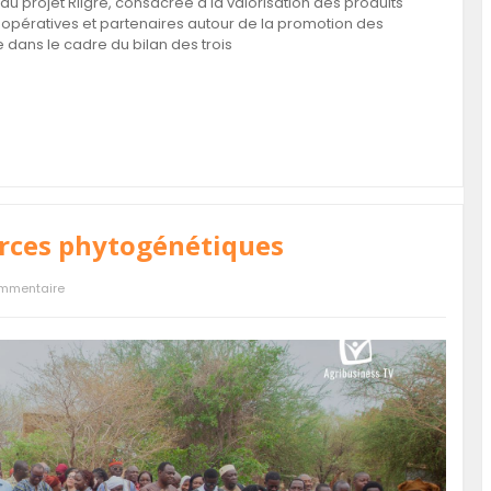
du projet Rilgré, consacrée à la valorisation des produits
opératives et partenaires autour de la promotion des
dans le cadre du bilan des trois
urces phytogénétiques
rojet qui connecte les
Agri Pub : Zone pastorale de Sondré-Est
mmentaire
désormais sécurisée