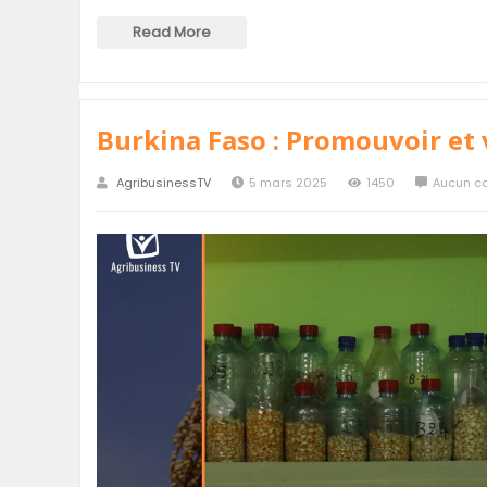
Read More
Burkina Faso : Promouvoir et 
AgribusinessTV
5 mars 2025
1450
Aucun c