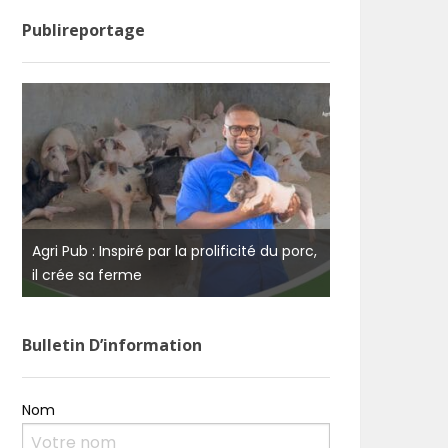
Publireportage
,
Agri Pub : Inspiré par la prolificité du porc,
Burkina Faso : 
il crée sa ferme
de la résilien
Bulletin D’information
Nom