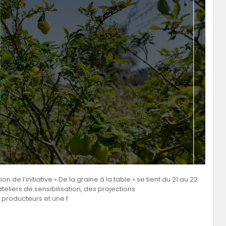
de l’initiative « De la graine à la table » se tient du 21 au 22
teliers de sensibilisation, des projections
producteurs et une f