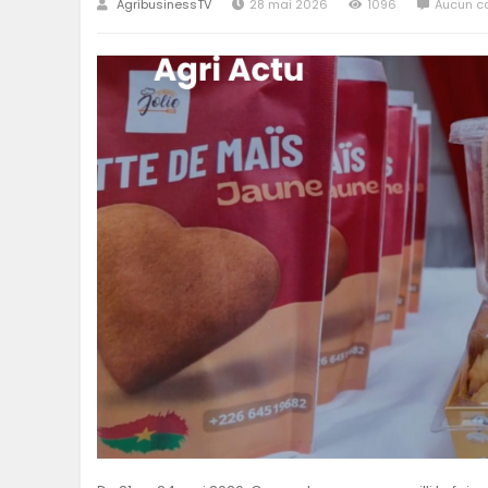
AgribusinessTV
28 mai 2026
1096
Aucun c
SÉNÉGAL
GHANA
ÎLE MAURICE
GUINÉE