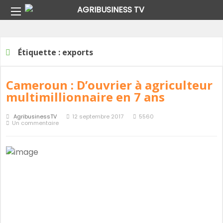
Home
Étiquette :
exports
Étiquette :
exports
Cameroun : D’ouvrier à agriculteur
multimillionnaire en 7 ans
AgribusinessTV
12 septembre 2017
5560
Un commentaire