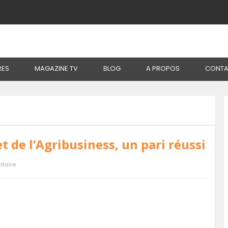
ole
RES
MAGAZINE TV
BLOG
A PROPOS
CONTA
t de l’Agribusiness, un pari réussi
taire