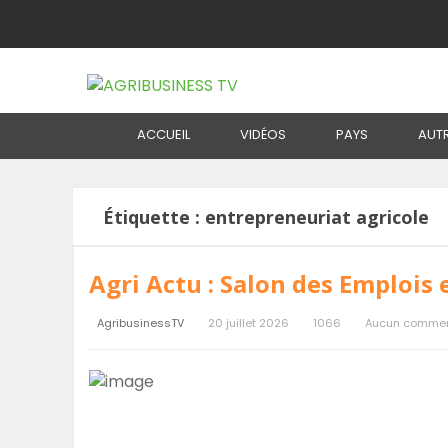
Home
Étiquette :
entrepreneuriat agric
ACCUEIL
VIDÉOS
PAYS
AUT
Étiquette :
entrepreneuriat agricole
Agri Actu : Salon des Emplois e
AgribusinessTV
20 juillet 2026
1066
Aucun commen