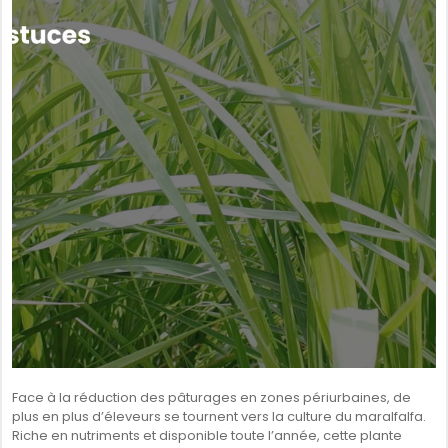
SÉNÉGAL
GHANA
ÎLE MAURICE
GUINÉE
Face à la réduction des pâturages en zones périurbaines, de
plus en plus d’éleveurs se tournent vers la culture du maralfalfa.
Riche en nutriments et disponible toute l’année, cette plante