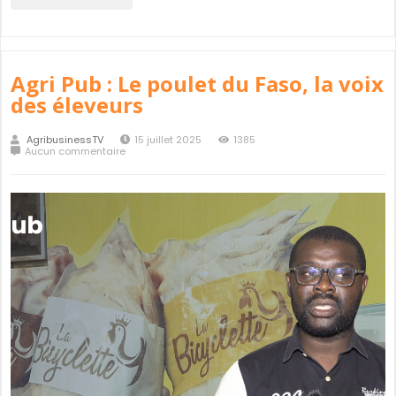
Agri Pub : Le poulet du Faso, la voix
des éleveurs
AgribusinessTV
15 juillet 2025
1385
Aucun commentaire