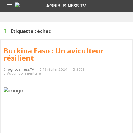
Home
Étiquette :
échec
Étiquette :
échec
Burkina Faso : Un aviculteur
résilient
AgribusinessTV
13 février 2024
2859
Aucun commentaire