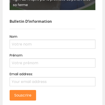
sa ferme
rési
Bulletin D’information
Nom
Prénom
Email address: