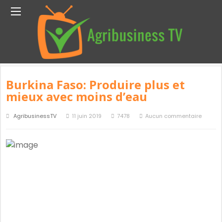
Home
Étiquette :
DryDev
Étiquette :
DryDev
Burkina Faso: Produire plus et
mieux avec moins d’eau
AgribusinessTV
11 juin 2019
7478
Aucun commentaire