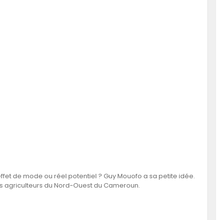
effet de mode ou réel potentiel ? Guy Mouofo a sa petite idée.
des agriculteurs du Nord-Ouest du Cameroun.
rojet qui connecte les