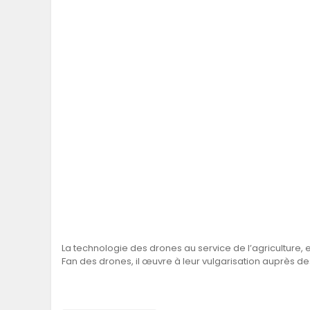
SÉNÉGAL
GHANA
ÎLE MAURICE
GUINÉE
La technologie des drones au service de l’agriculture, 
Fan des drones, il œuvre à leur vulgarisation auprès 
Burkina Faso : Ce p
fermiers