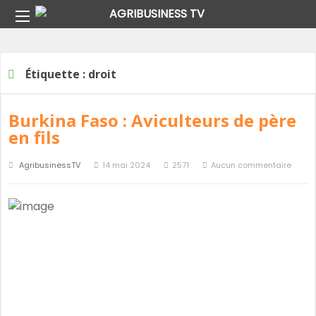
Home
Étiquette :
droit
Étiquette :
droit
Burkina Faso : Aviculteurs de père
en fils
AgribusinessTV
14 mai 2024
2571
Aucun commentaire