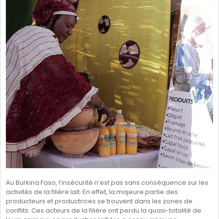
SÉNÉGAL
GHANA
ÎLE MAURICE
GUINÉE
Au Burkina Faso, l’insécurité n’est pas sans conséquence sur les
activités de la filière lait. En effet, la majeure partie des
producteurs et productrices se trouvent dans les zones de
conflits. Ces acteurs de la filière ont perdu la quasi-totalité de