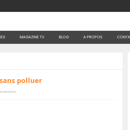
e :
Burkina Faso
Page 11Étiquette :
Burkina Faso
RES
MAGAZINE TV
BLOG
A PROPOS
CONTA
 sans polluer
mmentaire