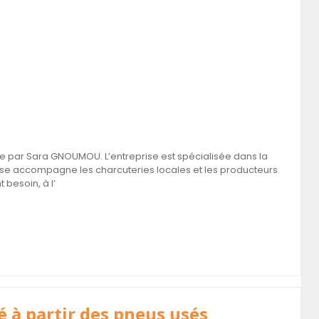
ée par Sara GNOUMOU. L’entreprise est spécialisée dans la
rise accompagne les charcuteries locales et les producteurs
t besoin, à l’
é à partir des pneus usés