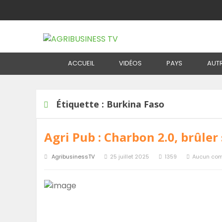
Home
Étiquette :
Burkina Faso
Étiquett
ACCUEIL
VIDÉOS
PAYS
AUT
Étiquette :
Burkina Faso
Agri Pub : Charbon 2.0, brûler
AgribusinessTV
25 juillet 2025
1359
Aucun co