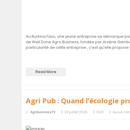
Au Burkina Faso, une jeune entreprise se démarque par 
de Well Done Agro Business, fondée par Arsène Gambo
particularité de cette entreprise , c’est qu’elle propo
Read More
Agri Pub : Quand l’écologie pr
AgribusinessTV
23 juillet 2025
1323
Aucun co