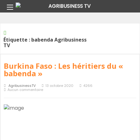
Home
Étiquette :
babenda Agribusiness TV
Étiquette :
babenda Agribusiness
TV
Burkina Faso : Les héritiers du «
babenda »
AgribusinessTV
13 octobre 2020
4266
Aucun commentaire