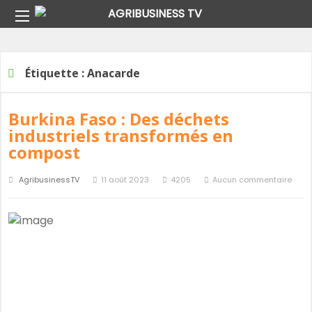
Home
Étiquette :
Anacarde
Étiquette :
Anacarde
Burkina Faso : Des déchets
industriels transformés en
compost
AgribusinessTV
11 août 2023
4205
Aucun commentaire