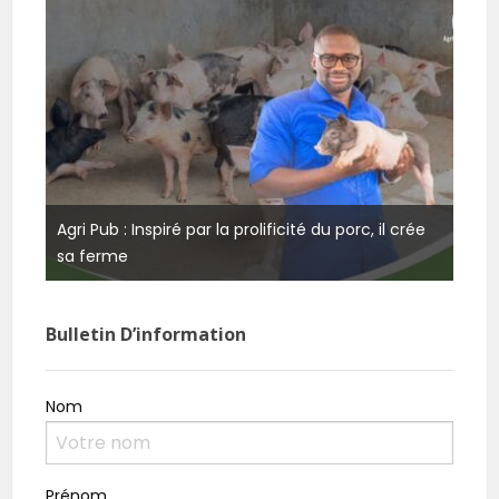
Agri Pub : Inspiré par la prolificité du porc, il crée
Burk
sa ferme
rési
Bulletin D’information
Nom
Prénom