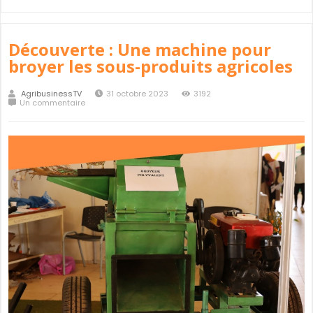
Découverte : Une machine pour
broyer les sous-produits agricoles
AgribusinessTV
31 octobre 2023
3192
Un commentaire