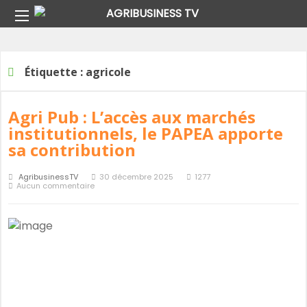
Home
Étiquette :
agricole
Étiquette :
agricole
Agri Pub : L’accès aux marchés
institutionnels, le PAPEA apporte
sa contribution
AgribusinessTV
30 décembre 2025
1277
Aucun commentaire