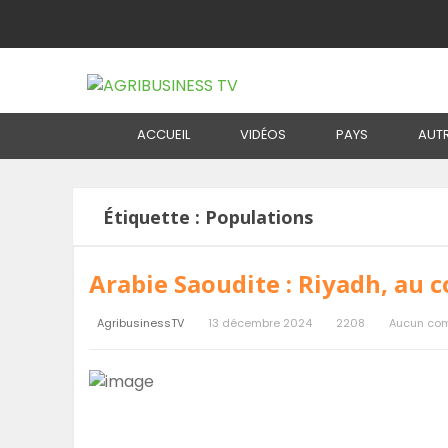
Home
Étiquette :
Populations
ACCUEIL
VIDÉOS
PAYS
AUT
Étiquette :
Populations
Arabie Saoudite : Riyadh, au 
AgribusinessTV
13 décembre 2024
2208
Aucun co