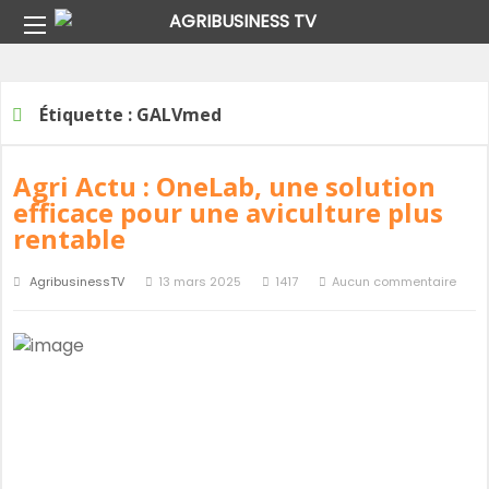
Home
Étiquette :
GALVmed
Étiquette :
GALVmed
Agri Actu : OneLab, une solution
efficace pour une aviculture plus
rentable
AgribusinessTV
13 mars 2025
1417
Aucun commentaire