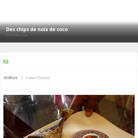
SÉNÉGAL
GHANA
Des chips de noix de coco
Cameroun
ÎLE MAURICE
GUINÉE
Vidéos :
0 Video Posted