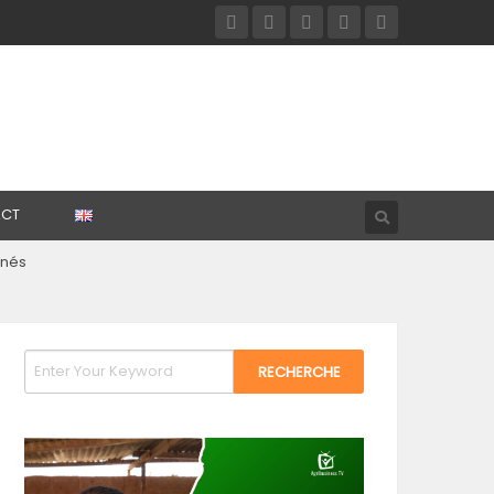
CT
inés