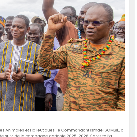
ources Animales et Halieutiques, le Commandant Ismaël SOMBIÉ, a
 suivi de la campagne agricole 2025-2026. Sa visite l’a